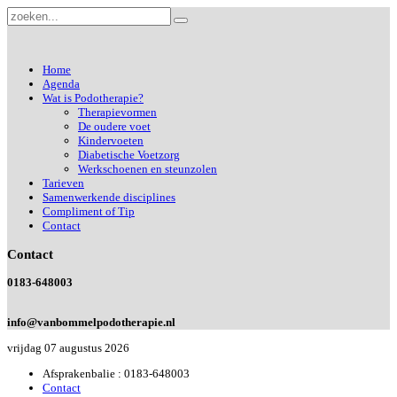
Home
Agenda
Wat is Podotherapie?
Therapievormen
De oudere voet
Kindervoeten
Diabetische Voetzorg
Werkschoenen en steunzolen
Tarieven
Samenwerkende disciplines
Compliment of Tip
Contact
Contact
0183-648003
info@vanbommelpodotherapie.nl
vrijdag 07 augustus 2026
Afsprakenbalie : 0183-648003
Contact