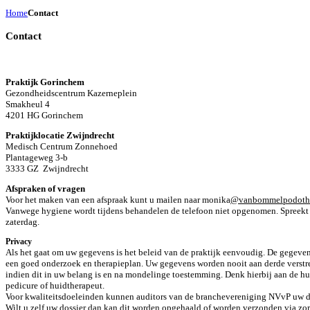
Home
Contact
Contact
Praktijk Gorinchem
Gezondheidscentrum Kazerneplein
Smakheul 4
4201 HG Gorinchem
Praktijklocatie Zwijndrecht
Medisch Centrum Zonnehoed
Plantageweg 3-b
3333 GZ Zwijndrecht
Afspraken of vragen
Voor het maken van een afspraak kunt u mailen naar
monika
@vanbommelpodothe
Vanwege hygiene wordt tijdens behandelen de telefoon niet opgenomen.
Spreekt
zaterdag.
Privacy
Als het gaat om uw gegevens is het beleid van de praktijk eenvoudig. De gegeve
een goed onderzoek en therapieplan. Uw gegevens worden nooit aan derde verstre
indien dit in uw belang is en na mondelinge toestemming. Denk hierbij aan de hui
pedicure of huidtherapeut.
Voor kwaliteitsdoeleinden kunnen auditors van de branchevereniging NVvP uw dos
Wilt u zelf uw dossier dan kan dit worden opgehaald of worden verzonden via zo